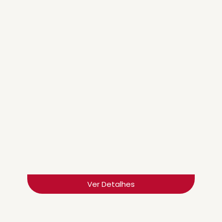
BIOFOCO AUTO 100 VET
BIOQUÍMICA ÚMIDA AUTOMÁTICA
Ver Detalhes