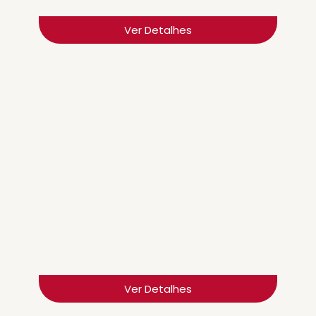
Ver Detalhes
ROTORES VB1 VET
ROTORES PARA BIOQUÍMICA E ELETRÓLITOS
Ver Detalhes